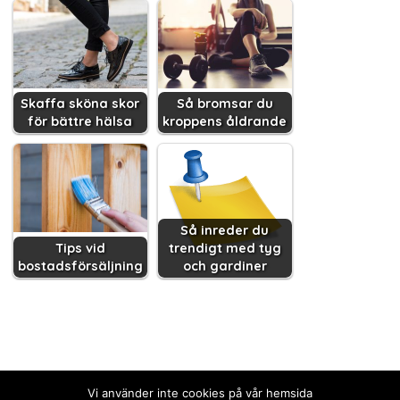
Skaffa sköna skor
Så bromsar du
för bättre hälsa
kroppens åldrande
Så inreder du
Tips vid
trendigt med tyg
bostadsförsäljning
och gardiner
Vi använder inte cookies på vår hemsida