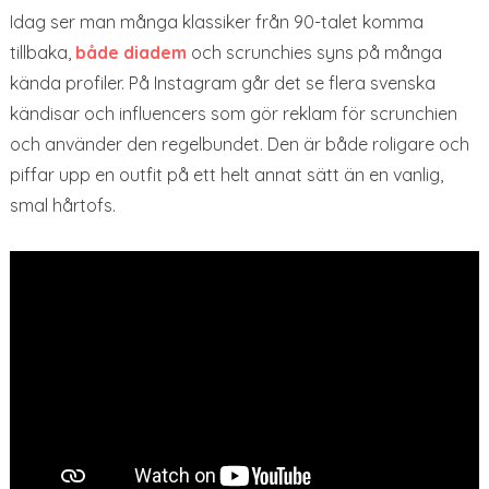
Idag ser man många klassiker från 90-talet komma
tillbaka,
både diadem
och scrunchies syns på många
kända profiler. På Instagram går det se flera svenska
kändisar och influencers som gör reklam för scrunchien
och använder den regelbundet. Den är både roligare och
piffar upp en outfit på ett helt annat sätt än en vanlig,
smal hårtofs.