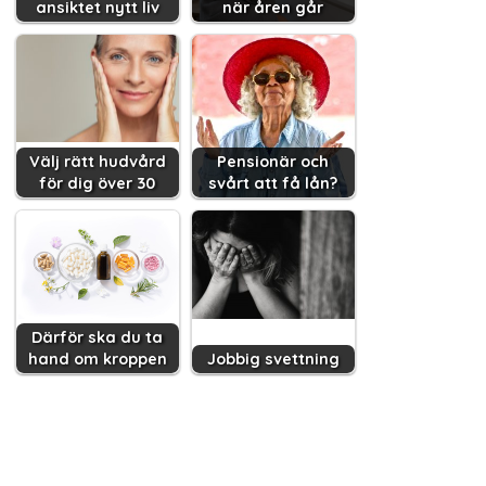
ansiktet nytt liv
när åren går
Välj rätt hudvård
Pensionär och
för dig över 30
svårt att få lån?
Därför ska du ta
hand om kroppen
Jobbig svettning